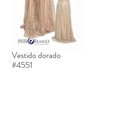
Vestido dorado
#4551
Vestido largo dorado lentejuela.
patrifranco@hotmail.com